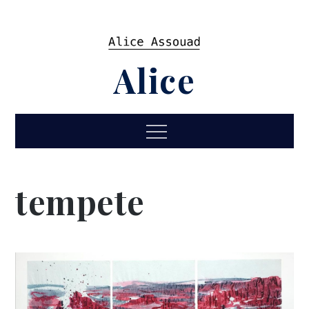
Skip
to
content
Alice
Menu
tempete