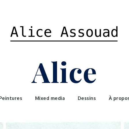
Alice
Peintures
Mixed media
Dessins
À propo