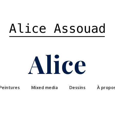
Alice
Peintures
Mixed media
Dessins
À propo