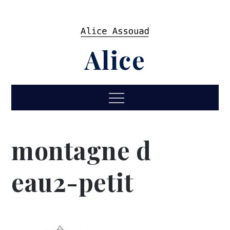
Skip
to
content
Alice
Menu
montagne d
eau2-petit