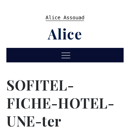
Skip
to
content
Alice
Menu
SOFITEL-
FICHE-HOTEL-
UNE-ter